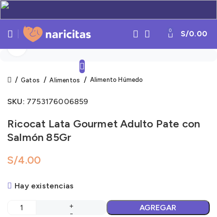
0
S/
0.00
Click to enlarge
Alimento Húmedo
Gatos
Alimentos
SKU:
7753176006859
Ricocat Lata Gourmet Adulto Pate con
Salmón 85Gr
S/
Hay existencias
AGREGAR