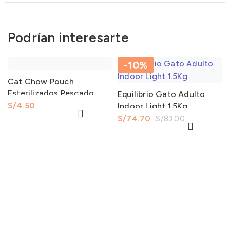
Podrían interesarte
-10%
Cat Chow Pouch
Esterilizados Pescado
Equilibrio Gato Adulto
85Gr
S/
Indoor Light 1.5Kg
S/
74.70
S/
83.00