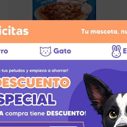
adores
Sazonadores
Click to enlarge
AGOTADO