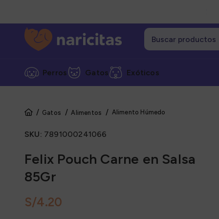
Perros
Gatos
Exóticos
Alimento Húmedo
Gatos
Alimentos
Cate
SKU:
7891000241066
Alime
Alime
Felix Pouch Carne en Salsa
Alime
85Gr
Grane
S/
Snack