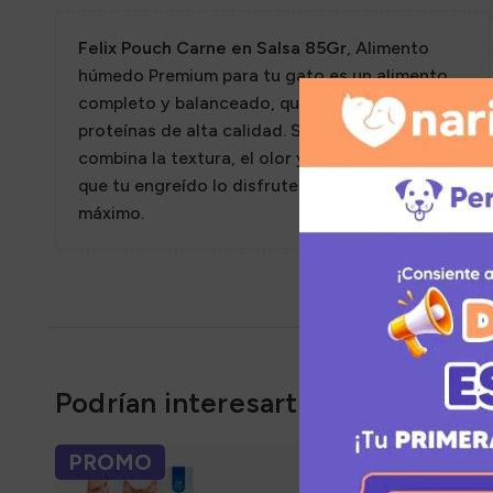
Sazon
Felix Pouch Carne en Salsa 85Gr
, Alimento
húmedo Premium para tu gato es un alimento
completo y balanceado, que cuenta con una
proteínas de alta calidad. Su sabor irresistible
combina la textura, el olor y la apariencia, para
que tu engreído lo disfrute y saboree al
máximo.
Podrían interesarte
PROMO