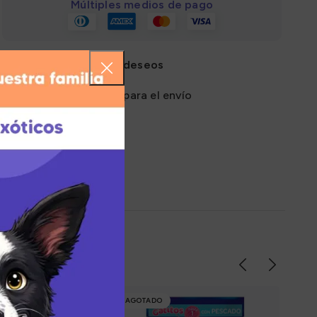
Múltiples medios de pago
Añadir a la lista de deseos
Zona de cobertura para el envío
AGOTADO