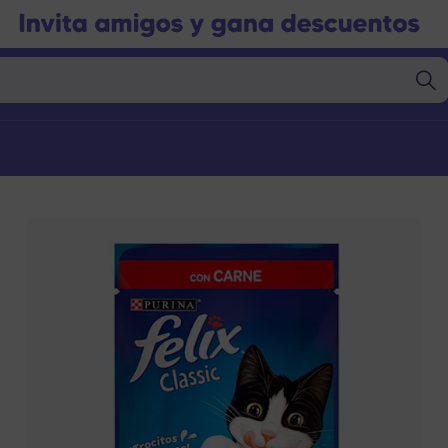
Marcas
Marcas
gorías
Categorías
nto Seco
Alimento Seco
nto Húmedo
Alimento Húmedo
nto Barf
Alimento Barf
l
Granel
s
Snacks