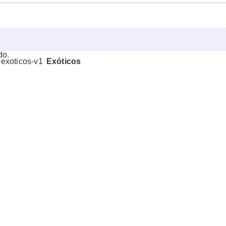
do.
Exóticos
Click to enlarge