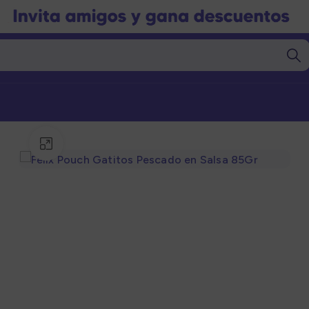
Click to enlarge
Marcas
Marcas
gorías
Categorías
nto Seco
Alimento Seco
nto Húmedo
Alimento Húmedo
nto Barf
Alimento Barf
l
Granel
s
Snacks