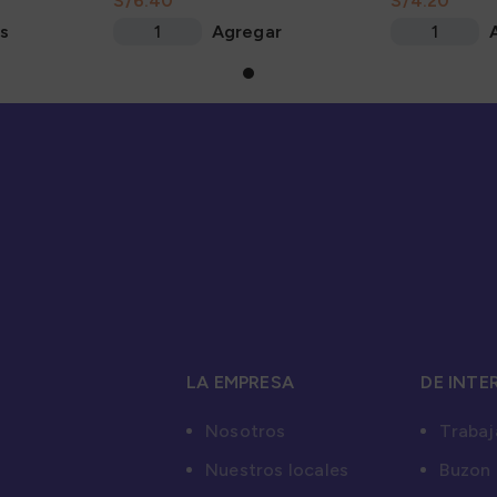
S/
S/
156Gr
s
Agregar
LA EMPRESA
DE INTE
Nosotros
Trabaj
Nuestros locales
Buzon 