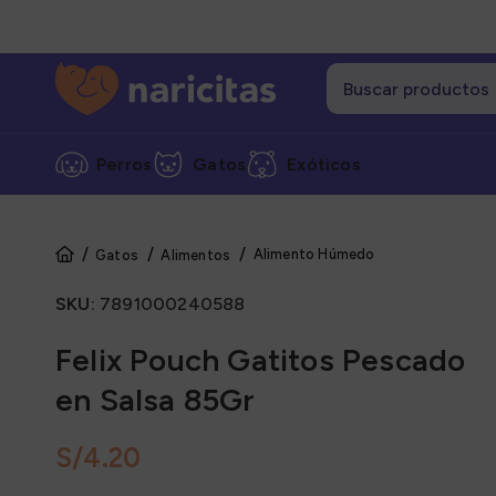
Perros
Gatos
Exóticos
Alimento Húmedo
Gatos
Alimentos
Cate
SKU:
7891000240588
Alime
Alime
Felix Pouch Gatitos Pescado
Alime
en Salsa 85Gr
Grane
S/
Snack