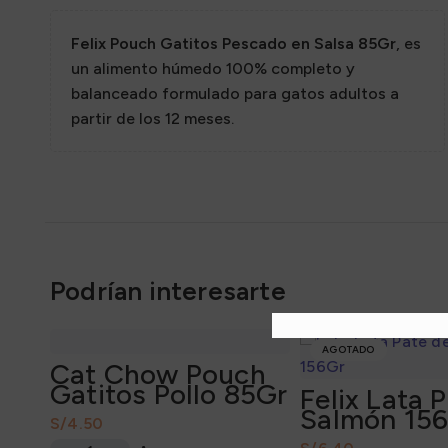
Sazon
Felix Pouch Gatitos Pescado en Salsa 85Gr
, es
un alimento húmedo 100% completo y
balanceado formulado para gatos adultos a
partir de los 12 meses.
Podrían interesarte
AGOTADO
Cat Chow Pouch
Gatitos Pollo 85Gr
Felix Lata 
Salmón 15
S/