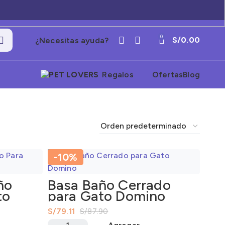
0
S/
0.00
¿Necesitas ayuda?
Regalos
Ofertas
Blog
-10%
ño
Basa Baño Cerrado
to
para Gato Domino
S/
79.11
S/
87.90