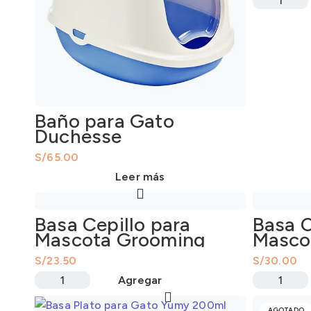
Baño para Gato
Duchesse
S/
Leer más
Basa Cepillo para
Basa C
Mascota Grooming
Masco
360°
S/
S/
Agregar
AGOTADO