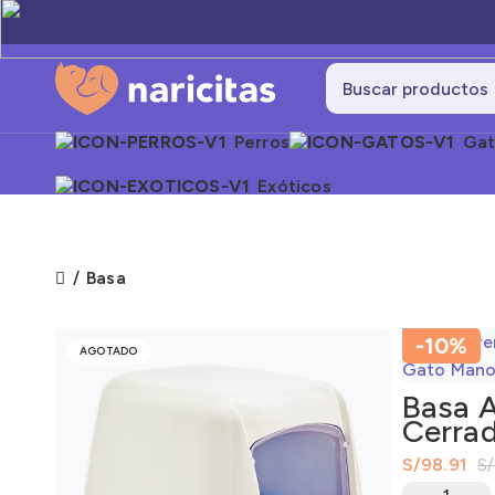
Perros
Gat
Exóticos
Basa
-10%
AGOTADO
Basa 
Cerrad
Manon
S/
98.91
S/