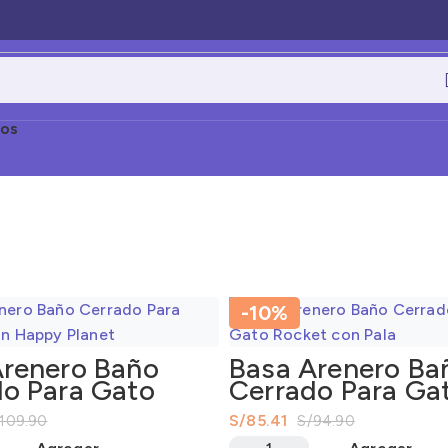
os
-10%
Arenero Baño
Basa Arenero Ba
o Para Gato
Cerrado Para Ga
 Happy Planet
Rocket con Pala
S/
85.41
109.90
S/
94.90