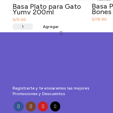
Basa P
Basa Plato para Gato
Bones 
Yumy 200ml
S/
S/
Agregar
Regístrarte y te enviaremos las mejores
Promociones y Descuentos