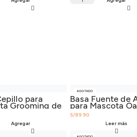
Agregar
Agregar
AGOTADO
epillo para
Basa Fuente de 
ta Grooming de
para Mascota Oa
L
S/
Agregar
Leer más
AGOTADO