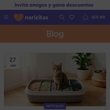
0
S/
0.00
Blog
27
JUN
ARTÍCULOS