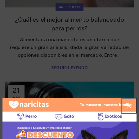
ARTÍCULOS
¿Cuál es el mejor alimento balanceado
para perros?
Alimentar a una mascota es una tarea que
requiere un gran análisis, dada la gran variedad de
opciones disponibles en el mercado. Entre ...
SEGUIR LEYENDO
21
MAY