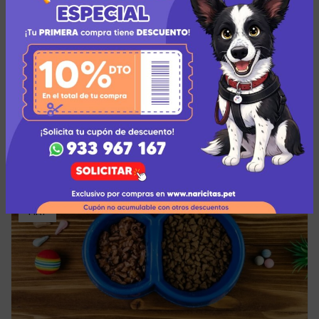
ARTÍCULOS
¿Para qué sirve la doxiciclina para perros?
¿Alguna vez has oído hablar sobre la doxiciclina?
¿Quizá tu mascota tuvo que recibir este
antibiótico para perros recientemente? De ser...
SEGUIR LEYENDO
17
MAY