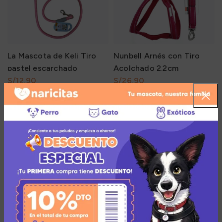
La Mascota de Keli Tiro
Nunbell Arnés con Tiro
pastel escarchado
Acolchado 2.2cm
S/
S/
AGOTADO
AGOTADO
Nunbell Arnés de 2
Nunbell Collar Mediano
Colores
Especial