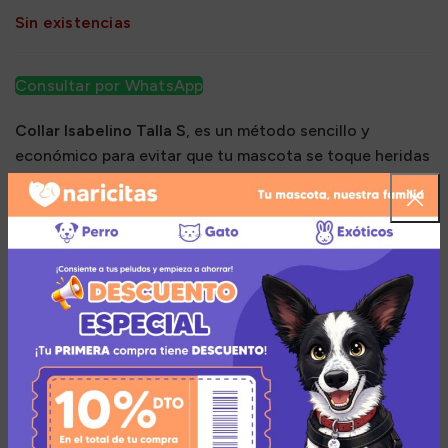
Sin existencias
Consultar por WhatsApp
Collar Isabelino Talla S
, es un método sencillo y
económico para evitar que tu mascota se toque heridas
en el cuerpo o la cabeza. Material muy resistente y
duradero. Puede lavarse con agua y jabón.
Múltiples medios de pago
Añadir a la lista de deseos
Zona de cobertura para el envío