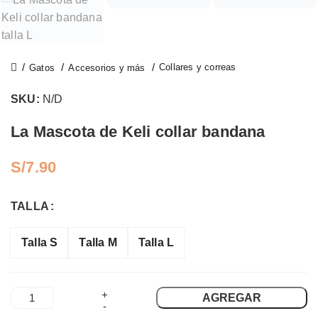
Categorías
Categor
Alimento Seco
Alimento
Collares y correas
Gatos
Accesorios y más
Alimento
Alimento
Húmedo
Húmedo
SKU:
N/D
Alimento Barf
Alimento 
La Mascota de Keli collar bandana
Granel
Granel
Snacks
Snacks
S/
Sazonadores
Sazonado
TALLA
Marcas
Marca
Talla S
Talla M
Talla L
AGREGAR