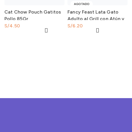
AGOTADO
Cat Chow Pouch Gatitos
Fancy Feast Lata Gato
Pollo 85Gr
Adulto al Grill con Atún y
otros 80Gr
S/
S/