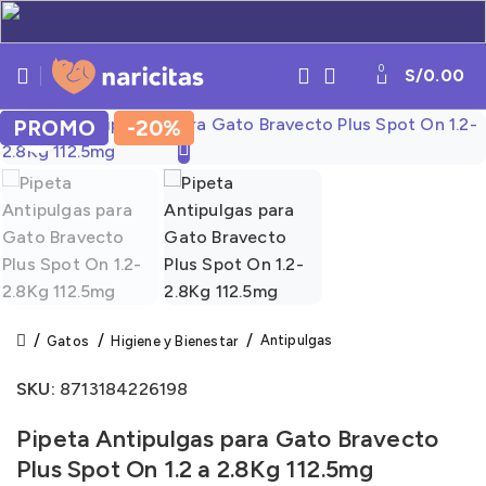
0
S/
0.00
PROMO
PROMO
-20%
-20%
Click to enlarge
Antipulgas
Gatos
Higiene y Bienestar
SKU:
8713184226198
Pipeta Antipulgas para Gato Bravecto
Plus Spot On 1.2 a 2.8Kg 112.5mg