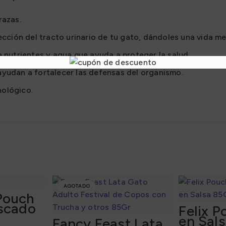
razas.
ección del tracto urinario de tu gato, dándoles una vida me
e nutrientes y agua que ayuda a proteger la salud.
ayudan a fortalecer las defensas del organismo.
nológico.
AGOTADO
Pouch
scado
Felix 
en Sal
Fancy Feast Lata