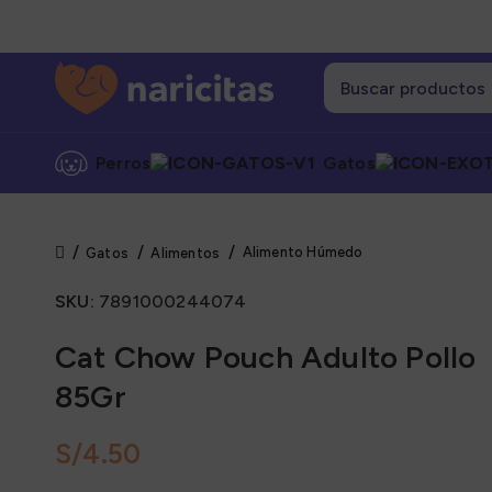
Perros
Gatos
Alimento Húmedo
Gatos
Alimentos
Cate
SKU:
7891000244074
Alime
Alime
Cat Chow Pouch Adulto Pollo
Alime
85Gr
Grane
S/
Snack