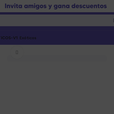
Exóticos
Click to enlarge
Marcas
Marcas
gorías
Categorías
nto Seco
Alimento Seco
nto Húmedo
Alimento Húmedo
nto Barf
Alimento Barf
l
Granel
s
Snacks