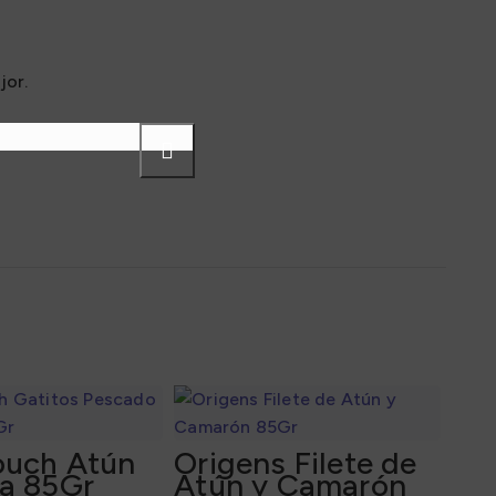
jor.
Pouch Atún
Origens Filete de
sa 85Gr
Atún y Camarón