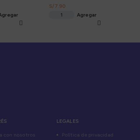
85Gr
S/
Agregar
Agregar
RÉS
LEGALES
a con nosotros
Política de privacidad