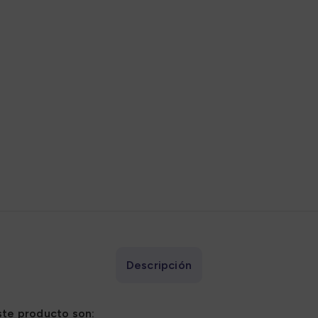
adores
Sazonadores
Descripción
ste producto son: