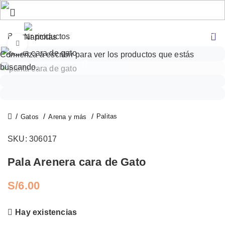
0
S/
0.00
Click to enlarge
Comienza a escribir para ver los productos que estás
buscando.
Palitas
Gatos
Arena y más
SKU:
306017
Pala Arenera cara de Gato
S/
Hay existencias