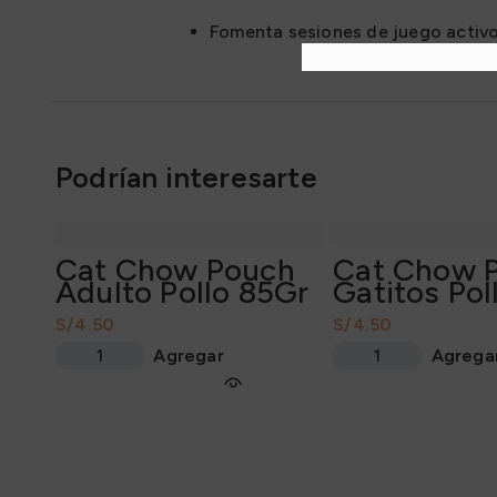
Fomenta sesiones de juego activ
Podrían interesarte
Cat Chow Pouch
Cat Chow 
Adulto Pollo 85Gr
Gatitos Pol
S/
S/
Agregar
Agrega