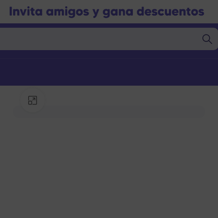
Click to enlarge
Marcas
Marcas
gorías
Categorías
nto Seco
Alimento Seco
nto Húmedo
Alimento Húmedo
nto Barf
Alimento Barf
l
Granel
s
Snacks