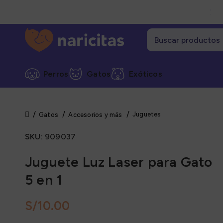
Perros
Gatos
Exóticos
Juguetes
Gatos
Accesorios y más
Cate
SKU:
909037
Alime
Alime
Juguete Luz Laser para Gato
Alime
5 en 1
Grane
S/
Snack