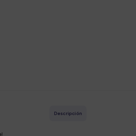
adores
Sazonadores
Descripción
al