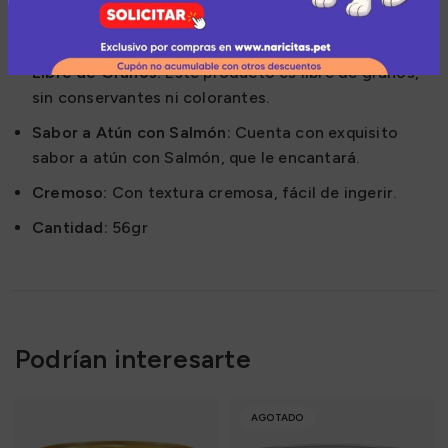
tu gato, para aquellos que están enfermos o
deshidratados
Libre de Granos:
Este producto es libre de granos,
sin conservantes ni colorantes.
Sabor a Atún con Salmón:
Cuenta con exquisito
sabor a atún con Salmón, que le encantará.
Cremoso:
Con textura cremosa, fácil de ingerir.
Cantidad:
56gr
Podrían interesarte
AGOTADO