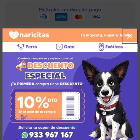
Múltiples medios de pago
Añadir a la lista de deseos
Zona de cobertura para el envío
Descripción
Las ventajas de este producto son:
Más Hidratación:
Es un alimento especialmente
creado para la pérdida de líquidos que pueda tener