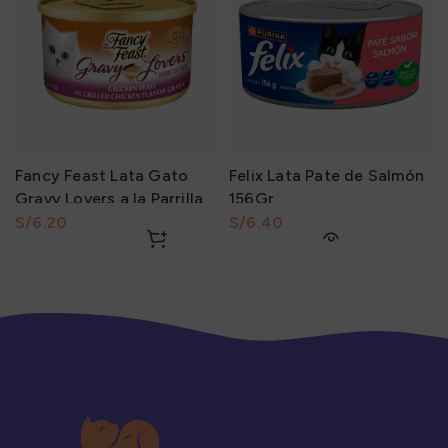
Fancy Feast Lata Gato
Felix Lata Pate de Salmón
Gravy Lovers a la Parrilla
156Gr
Sabor Festival de Pollo en
S/
S/
Salsa y otros 85Gr