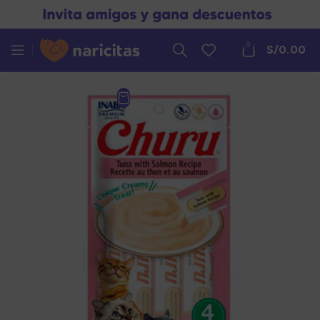
0
S/
0.00