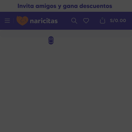
0
S/
0.00