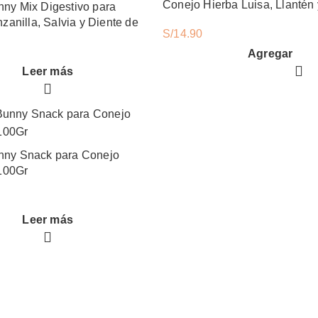
Conejo Hierba Luisa, Llantén 
unny Mix Digestivo para
100Gr
anilla, Salvia y Diente de
S/
14.90
r
Agregar
Mr. Lutti Bunny Mix Relajante para Conejo Hierba Luisa, Llantén y Melissa 100Gr cantidad
Leer más
unny Snack para Conejo
100Gr
Leer más