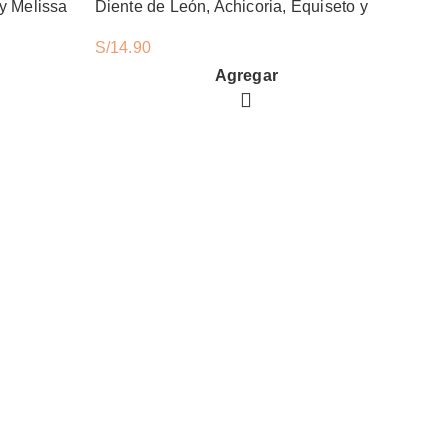
y Melissa
Diente de León, Achicoria, Equiseto y
Malva 100Gr
S/
14.90
Mr. Lutti Bunny Mix Renal para Conejo Diente de León, Achicoria, Equiseto y Malva 100Gr cantidad
Agregar