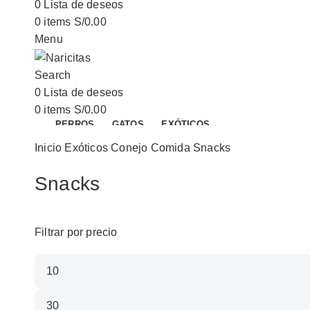
0
Lista de deseos
0
items
S/
0.00
Menu
Search
0
Lista de deseos
0
items
S/
0.00
PERROS
GATOS
EXÓTICOS
Inicio
Exóticos
Conejo
Comida
Snacks
Snacks
Categorías
Categorías
Filtrar por precio
Alimento Seco
Alimento Seco
Precio
Alimento Húmedo
Alimento Húmedo
mínimo
Alimento Barf
Alimento Barf
Precio