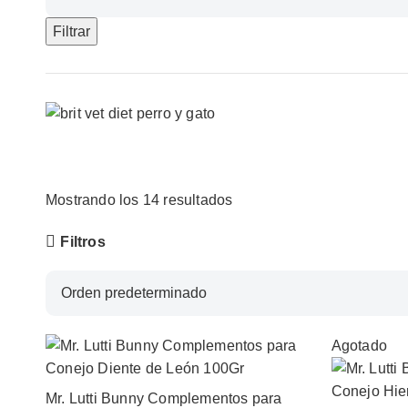
Granel
Granel
máximo
Filtrar
Snacks
Snacks
Sazonadores
Sazonadores
Marcas
Marcas
Mostrando los 14 resultados
Filtros
Agotado
Mr. Lutti Bunny Complementos para