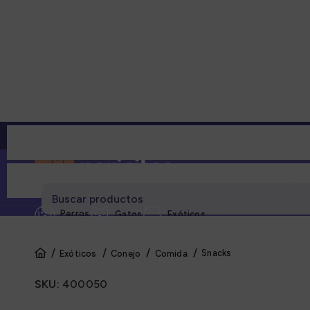
Perros
Gatos
Exóticos
¿Necesitas ayuda?
Snacks
Exóticos
Conejo
Comida
Cate
SKU:
400050
Alime