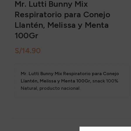
Mr. Lutti Bunny Mix
Alime
Respiratorio para Conejo
Alime
Llantén, Melissa y Menta
Grane
100Gr
Snack
Sazon
S/
14.90
Mr. Lutti Bunny Mix Respiratorio para Conejo
Llantén, Melissa y Menta 100Gr,
snack 100%
Natural, producto nacional.