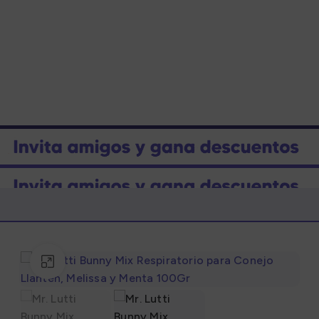
Click to enlarge
Marcas
Marcas
gorías
Categorías
nto Seco
Alimento Seco
0
S/
0.00