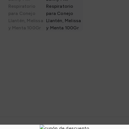
nto Húmedo
Alimento Húmedo
nto Barf
Alimento Barf
l
Granel
s
Snacks
adores
Sazonadores
0
S/
0.00