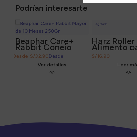
Podrían interesarte
Agotado
Beaphar Care+
Harz Roller
Rabbit Conejo
Alimento p
Adulto
Periquitos 
S/
32.90
Desde
S/
16.90
Ver detalles
Leer má