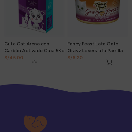
Cute Cat Arena con
Fancy Feast Lata Gato
Carbón Activado Caja 5Kg
Gravy Lovers a la Parrilla
Sabor Festival de Pollo en
S/
S/
Salsa y otros 85Gr