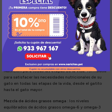
viables patentados se desarrollan específicamente
para gatos y se agregan después del proceso de
cocción para garantizar la viabilidad. Cada libra de
Taste of the Wild proporciona 80 millones de cultivos
vivos y activos que ayudan a mantener un sistema
digestivo e inmunológico saludable.
Taurina :
este aminoácido esencial es beneficioso para
todos los gatos y ayuda a mantener el corazón y los
ojos sanos.
Nutrición para todas las etapas de la vida:
formulada
para satisfacer las necesidades nutricionales de su
gato en todas las etapas de la vida, desde el gatito
hasta el gato mayor.
Mezcla de ácidos grasos omega :
los niveles
equilibrados de ácidos grasos omega-6 y omega-3