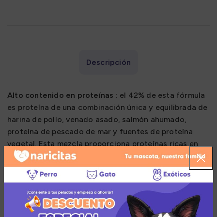
Descripción
Alto contenido en proteínas :
el 42% de esta fórmula
es proteína de una combinación única y equilibrada de
harina de pollo, venado asado, salmón ahumado,
proteína de pescado de mar y fuentes de proteína
vegetal. Esta mezcla proporciona proteínas ricas en
nutrientes, con un gran sabor a carne, para un cuerpo
sano.
Probióticos específicos de la especie :
los sistemas
digestivo e inmunológico saludables son vitales para
la salud general de su mascota. Nuestros probióticos