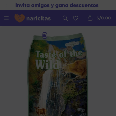
0
S/
0.00