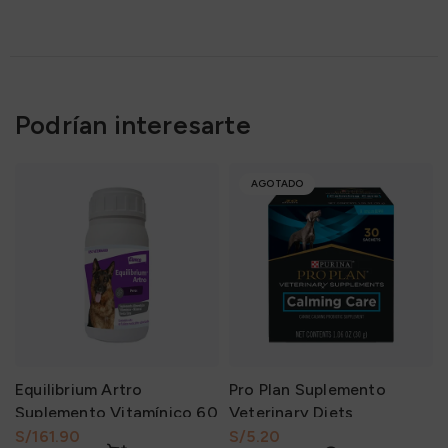
Podrían interesarte
AGOTADO
Equilibrium Artro
Pro Plan Suplemento
Suplemento Vitamínico 60
Veterinary Diets
Tabletas
Suplemento Calming Care
S/
S/