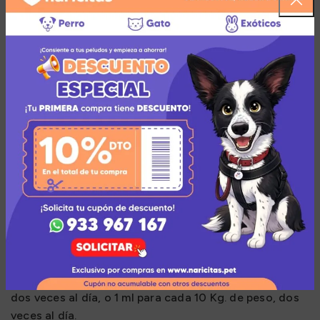
Descripción
Características y beneficios:
Suplemento de vitaminas y minerales para caninos,
felinos, mustélidos, aves, roedores y reptiles.
Ideal para procesos de desnutrición, anemia
convalescencia y para todas las fases de
crecimiento de los animales.
Dosificación:
Caninos y felinos, administrar 1 gota por Kg. de peso,
dos veces al día, o 1 ml para cada 10 Kg. de peso, dos
veces al día.