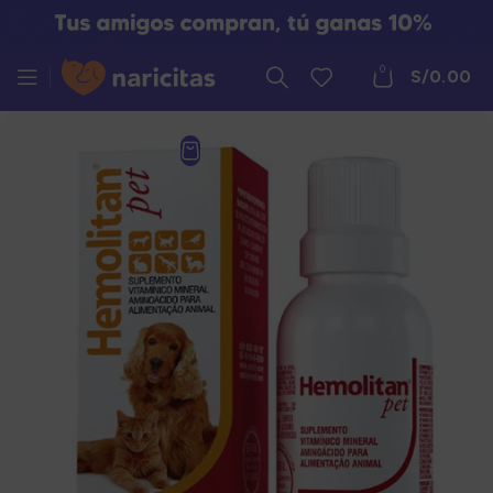
0
S/
0.00