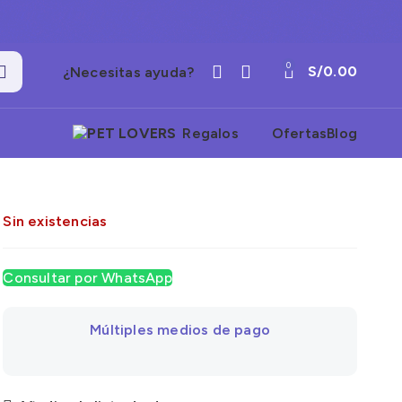
0
S/
0.00
¿Necesitas ayuda?
Regalos
Ofertas
Blog
Sin existencias
Consultar por WhatsApp
Múltiples medios de pago