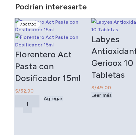
Podrían interesarte
AGOTADO
AGOTADO
AGOTADO
Labyes
Antioxidan
Florentero Act
Gerioox 10
Pasta con
Tabletas
Dosificador 15ml
S/
S/
Leer más
Agregar