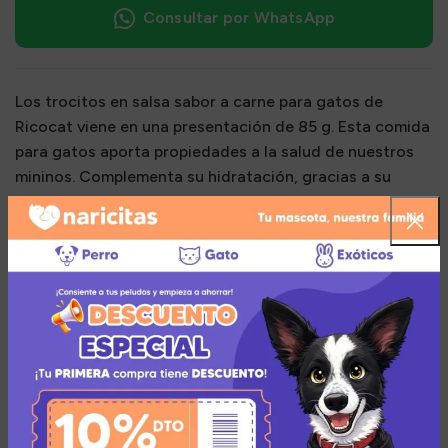
Consultar por WhatsApp
Los trocitos en salsa sabor a carne para gatos de
Ricocat viene en una presentación de 85 g. Esta comida
para gatos aporta propiedades a la salud de nuestros
mininos. Complementa su hidratación, gracias a su
fórmula que cuenta con alto nivel de humedad y la salsa
adicional gravy que ayudará a mantener a tu gato
saludable.
Múltiples medios de pago
Añadir a la lista de deseos
Zona de cobertura para el envío