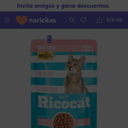
0
S/
0.00