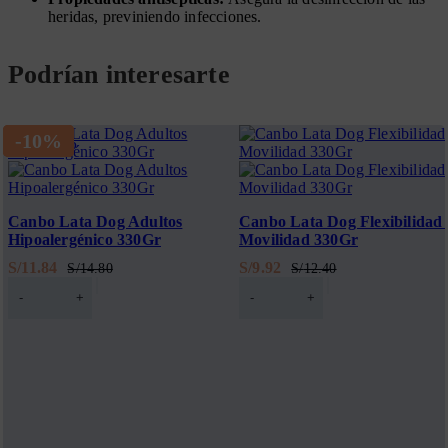
heridas, previniendo infecciones.
Podrían interesarte
-20%
-20%
-10%
AGOTADO
Canbo Lata Dog Adultos
Canbo Lata Dog Flexibilidad 
Hipoalergénico 330Gr
Movilidad 330Gr
S/
11.84
S/
9.92
S/
14.80
S/
12.40