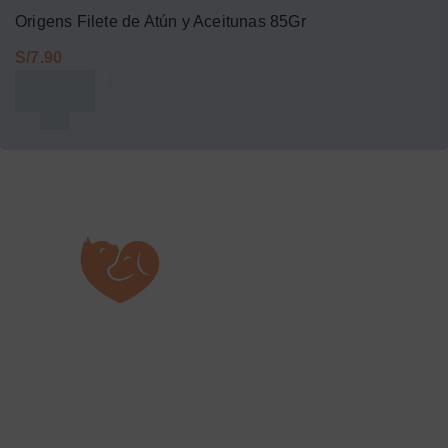
Origens Filete de Atún y Aceitunas 85Gr
S/
Regístrarte y te enviaremos las mejores
Promociones y Descuentos