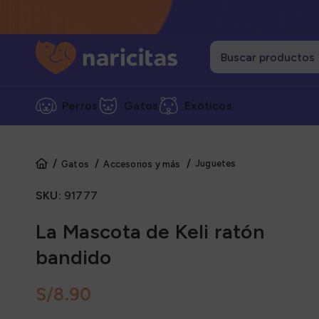
Perros
Gatos
Exóticos
Juguetes
Gatos
Accesorios y más
Cate
SKU:
91777
Alime
Alime
La Mascota de Keli ratón
Alime
bandido
Grane
S/
Snack