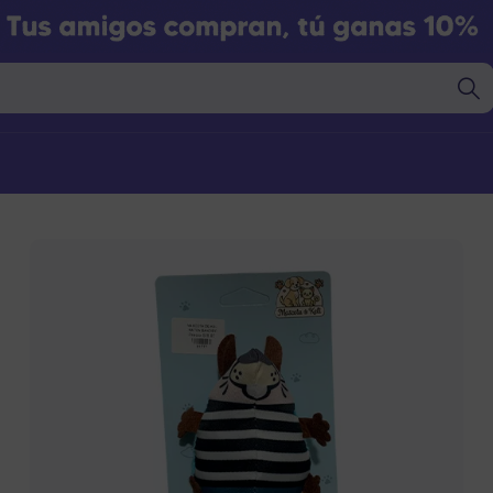
Marcas
Marcas
gorías
Categorías
nto Seco
Alimento Seco
nto Húmedo
Alimento Húmedo
nto Barf
Alimento Barf
l
Granel
s
Snacks