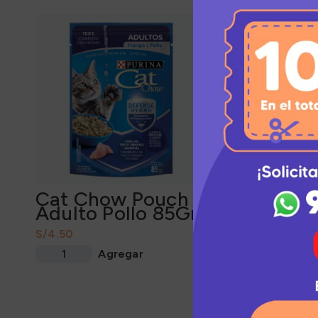
Cat Chow Pouch
Cat Chow 
Adulto Pollo 85Gr
Gatitos Pol
S/
S/
Agregar
Agrega