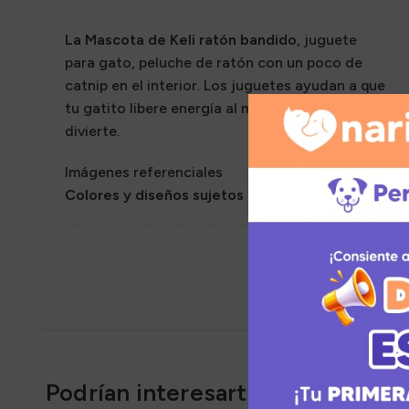
Sazon
La Mascota de Keli ratón bandido
, juguete
para gato, peluche de ratón con un poco de
catnip en el interior. Los juguetes ayudan a que
tu gatito libere energía al mismo tiempo que se
divierte.
Imágenes referenciales
Colores y diseños sujetos a disponibilidad
Podrían interesarte