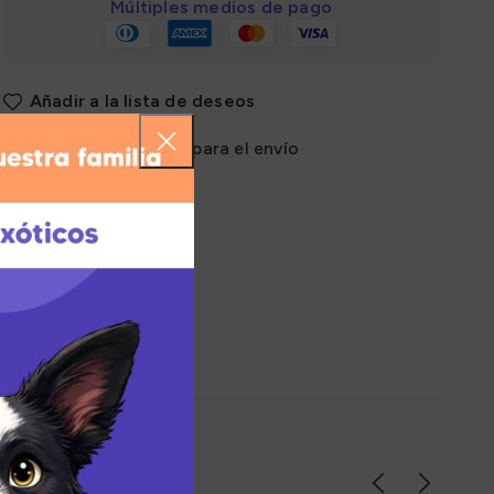
Múltiples medios de pago
Añadir a la lista de deseos
Zona de cobertura para el envío