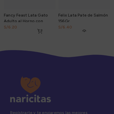
Fancy Feast Lata Gato
Felix Lata Pate de Salmón
Adulto al Horno con
156Gr
Salmón en Salsa y otros
S/
S/
85Gr
Regístrarte y te enviaremos las mejores