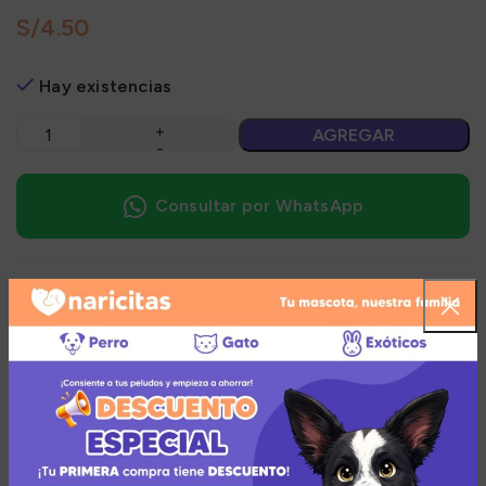
S/
Hay existencias
AGREGAR
Consultar por WhatsApp
Granel Supercat Adulto Delicias Felinas Sabor Pollo,
Carne, Atún y Sardina 500Gr
, es un alimento premium,
100% completo y balanceado. Cubre las necesidades
nutricionales de la mascota con una mezcla equilibrada
de ingredientes.
Múltiples medios de pago