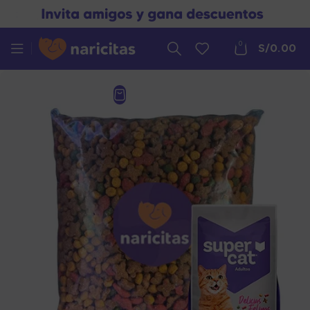
0
S/
0.00