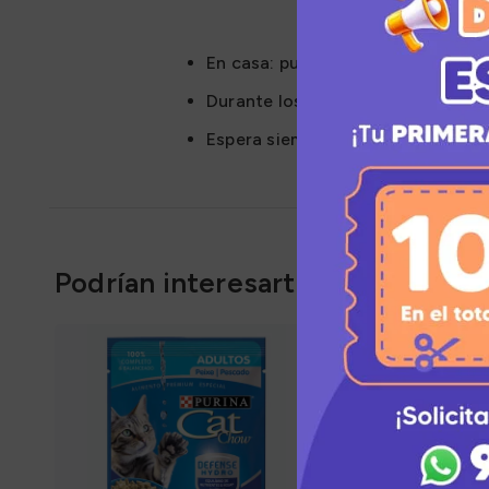
En casa: pulverizar diariamente pa
Durante los viajes en coche: pulve
Espera siempre unos 15 minutos an
Podrían interesarte
AGOTADO