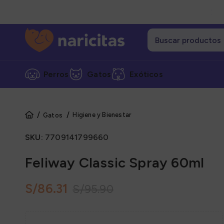
Perros
Gatos
Exóticos
Higiene y Bienestar
Gatos
Cate
SKU:
7709141799660
Alime
Alime
Feliway Classic Spray 60ml
Alime
S/
86.31
S/
95.90
Grane
Snack