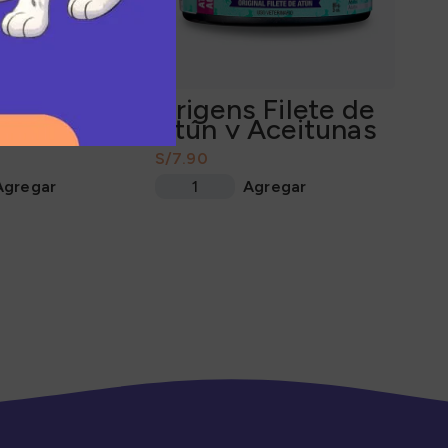
ata Pate
Origens Filete de
Atún y Aceitunas
ncias
85Gr
S/
Agregar
Agregar