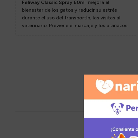
Sazon
Feliway Classic Spray 60ml
, mejora el
bienestar de los gatos y reducir su estrés
durante el uso del transportín, las visitas al
veterinario. Previene el marcaje y los arañazos