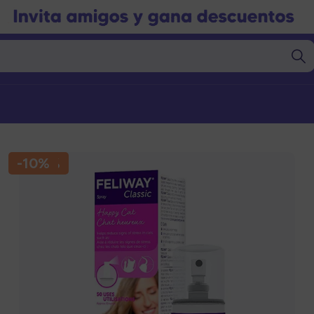
-10%
-10%
Marcas
Marcas
gorías
Categorías
nto Seco
Alimento Seco
nto Húmedo
Alimento Húmedo
nto Barf
Alimento Barf
l
Granel
s
Snacks