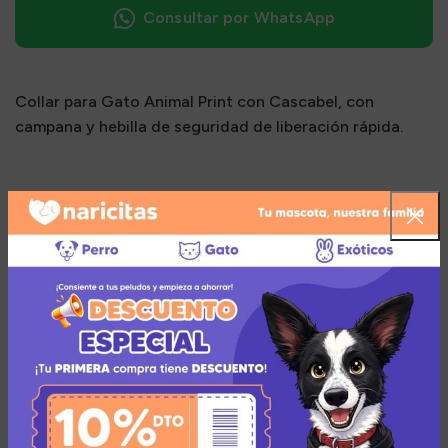
Consultar por WhatsApp
Collar para Gato Animal Print con Cascabel, con
campana y hebilla de seguridad de liberación rápida.
Imágenes referenciales
Colores y diseños sujetos a disponibilidad
Múltiples medios de pago
Añadir a la lista de deseos
Zona de cobertura para el envío