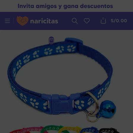
0
S/
0.00