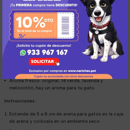
mejor control del olor.
Desechable: la arena para gatos de tofu se puede
tirar al inodoro, se puede disolver en agua, es más
segura y respetuosa con el medio ambiente.
Parte inferior no adhesiva: absorbe el agua después
de hincharse, parte inferior no adhesiva fácil de
limpiar.
Casi libre de polvo: estar libre de polvo puede
prevenir las alergias a los gatos.
Aroma fresco: original, té verde, lavanda y
melocotón, hay un aroma para tu gato.
Instrucciones:
Extiende de 5 a 8 cm de arena para gatos en la caja
de arena y colócala en un ambiente seco.