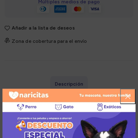
Múltiples medios de pago
Añadir a la lista de deseos
Zona de cobertura para el envío
Descripción
Beneficios:
Buena absorción de agua: absorbe el agua
rápidamente y se aglomera rápidamente, capaz de
absorber la orina y secar los desechos para un