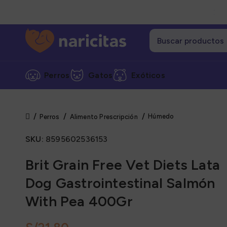
Perros
Gatos
Exóticos
Húmedo
Perros
Alimento Prescripción
Cate
SKU:
8595602536153
Alime
Alime
Brit Grain Free Vet Diets Lata
Alime
Dog Gastrointestinal Salmón
Grane
With Pea 400Gr
Snack