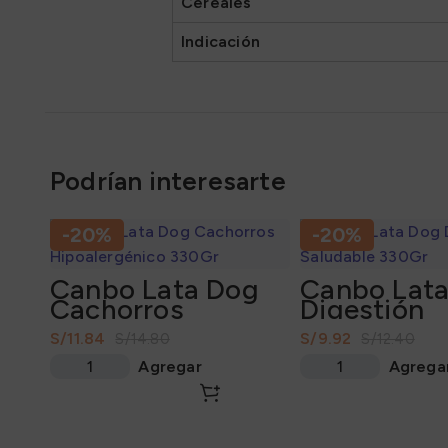
Cereales
Indicación
Podrían interesarte
-20%
-20%
Canbo Lata Dog
Canbo Lat
Cachorros
Digestión
Hipoalergénico
Saludable 
S/
11.84
S/
9.92
S/
14.80
S/
12.40
330Gr
Agregar
Agrega