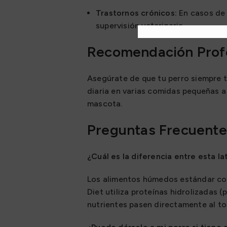
Trastornos crónicos:
En casos de 
supervisión veterinaria.
Recomendación Prof
Asegúrate de que tu perro siempre te
diaria en varias comidas pequeñas a 
mascota.
Preguntas Frecuente
¿Cuál es la diferencia entre esta 
Los alimentos húmedos estándar cont
Diet utiliza proteínas hidrolizadas 
nutrientes pasen directamente al to