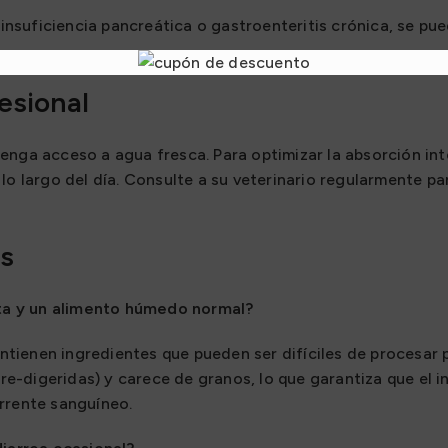
insuficiencia pancreática o gastroenteritis crónica, se pue
esional
nga acceso a agua fresca. Para optimizar la absorción intest
lo largo del día. Consulte a su veterinario regularmente p
s
lata y un alimento húmedo normal?
ienen ingredientes que pueden ser difíciles de procesar pa
(pre-digeridas) y carece de granos, lo que garantiza que el i
rrente sanguíneo.