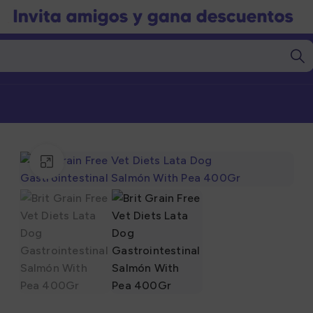
Click to enlarge
Marcas
Marcas
gorías
Categorías
nto Seco
Alimento Seco
nto Húmedo
Alimento Húmedo
nto Barf
Alimento Barf
l
Granel
s
Snacks