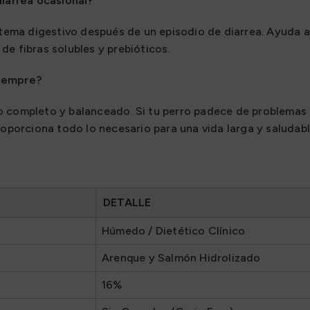
diarrea ocasional?
istema digestivo después de un episodio de diarrea. Ayuda 
de fibras solubles y prebióticos.
siempre?
 completo y balanceado. Si tu perro padece de problemas d
roporciona todo lo necesario para una vida larga y saludabl
DETALLE
Húmedo / Dietético Clínico
Arenque y Salmón Hidrolizado
16%