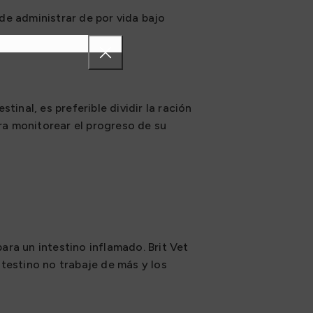
de administrar de por vida bajo
inal, es preferible dividir la ración
ara monitorear el progreso de su
ra un intestino inflamado. Brit Vet
ntestino no trabaje de más y los