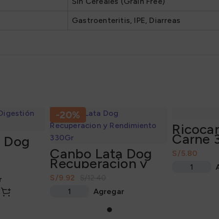
Sin Cereales (Grain Free)
Gastroenteritis, IPE, Diarreas
-20%
Ricocan
Carne 
a Dog
Canbo Lata Dog
S/
330Gr
Recuperacion y
Rendimiento
S/
9.92
S/
12.40
r
330Gr
Agregar