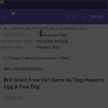
0
S/
0.00
Click to enlarge
Seco
Perros
Alimento Prescripción
SKU:
8595602528165
Brit Grain Free Vet Diets As Dog Hepatic
Egg & Pea 2Kg
S/