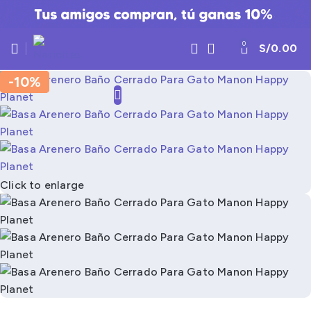
0
S/
0.00
-10%
-10%
Click to enlarge