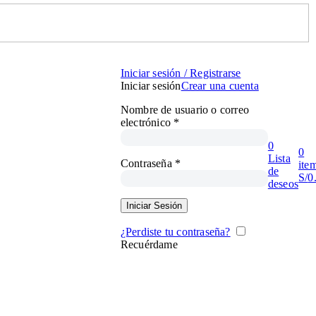
Iniciar sesión / Registrarse
Iniciar sesión
Crear una cuenta
Nombre de usuario o correo
electrónico
*
0
0
Lista
Contraseña
*
ite
de
S/
0
deseos
Iniciar Sesión
¿Perdiste tu contraseña?
Recuérdame