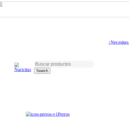
¿Necesitas
Recibe la ayuda de nuestros expertos:
933 967 167
Search
atencionalcliente@naricitas.pet
Ver tiendas
Perros
Alimentos
Categorías