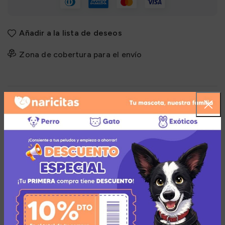
Añadir a la lista de deseos
Zona de cobertura para el envío
Descripción
Cómo Funciona:
La Clorhexidina tiene acción es la disrupción de la
pared celular y precipitación de las proteínas
celulares. En este caso presenta un amplio espectro
de acción (más efectivo contra las bacterias gram
positivas que gram negativas u hongos)y es un buen