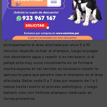
viricida. El Aloe vera y el Pantenol ayudan a regenerar
el epitelio y el pelo dañado, hidratando y
estabilizando las membranas epiteliales.
Aplicación:
Humedecer completamente el pelaje de la mascota,
aplicar en forma generosa en todo el pelaje, friccionar
principalmente el área afectada por unos 5 a 10
minutos dejando actuar al shampoo, luego enjuagar
con abundante agua y repetir si es necesario. si el
pelaje esta muy sucio inicialmente no se formará
mucha espuma en tal sentido es necesario repetir la
aplicación para que penetre mas el shampoo en el área
afectada. Bañar cada 5 a 7 días por espacio de 1 a 3
meses hasta revertir el proceso patológico, y luego
bañarlo solo con Vetlinex shampoo medicado en
forma preventiva.