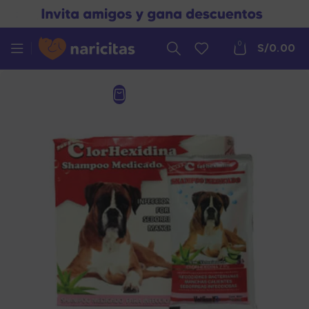
0
S/
0.00