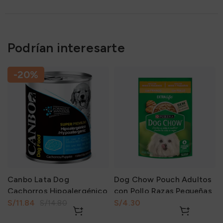
Podrían interesarte
-20%
Canbo Lata Dog
Dog Chow Pouch Adultos
Cachorros Hipoalergénico
con Pollo Razas Pequeñas
330Gr
100Gr
S/
11.84
S/
S/
14.80