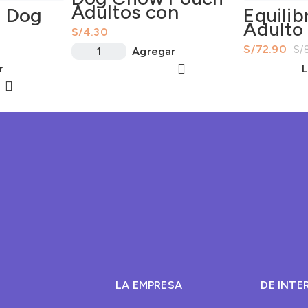
Adultos con
a Dog
Equilib
Salmón 100Gr
Adulto 
S/
330Gr
Breeds
S/
72.90
S/
Agregar
r
L
LA EMPRESA
DE INTE