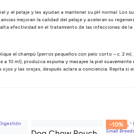
piel y el pelaje y les ayudan a mantener su pH normal. Los
cias mejoran la calidad del pelaje y aceleran su regenera
lta efectividad en el tratamiento de las infecciones de la 
plique el champú (perros pequeños con pelo corto – c. 2 ml,
le a 10 ml), produzca espuma y masajee la piel suavemente
 ojos y las orejas, después aclare a conciencia. Repita si 
-10%
AGOTADO
Dog Chow Pouch