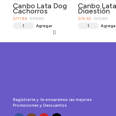
Canbo Lata Dog
Canbo Lat
Cachorros
Digestión
Hipoalergénico
Saludable 
S/
11.84
S/
9.92
S/
14.80
S/
12.40
330Gr
Agregar
Agrega
Regístrarte y te enviaremos las mejores
Promociones y Descuentos