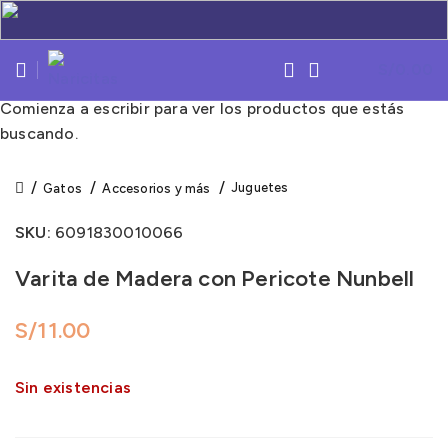
S/
0.00
Comienza a escribir para ver los productos que estás
buscando.
Click to enlarge
Juguetes
Gatos
Accesorios y más
SKU:
6091830010066
Varita de Madera con Pericote Nunbell
S/
Sin existencias