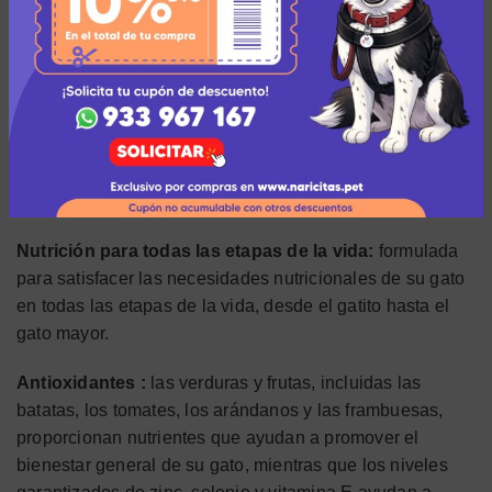
Mezcla de ácidos grasos omega :
los niveles
equilibrados de ácidos grasos omega-6 y omega-3
trabajan juntos para mantener una piel sana y un pelaje
brillante.
Taurina :
este aminoácido esencial es beneficioso para
todos los gatos y ayuda a mantener el corazón y los ojos
sanos.
Nutrición para todas las etapas de la vida:
formulada
para satisfacer las necesidades nutricionales de su gato
en todas las etapas de la vida, desde el gatito hasta el
gato mayor.
Antioxidantes :
las verduras y frutas, incluidas las
batatas, los tomates, los arándanos y las frambuesas,
proporcionan nutrientes que ayudan a promover el
bienestar general de su gato, mientras que los niveles