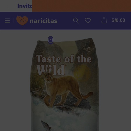
0
S/
0.00