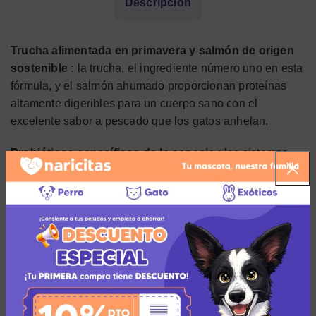
Descripción
Trucha alimentada en primavera y salmón de origen
sostenible :
la trucha, el ingrediente número uno en esta
fórmula, y el salmón ahumado proporcionan proteínas
altamente digeribles para un cuerpo sano con el
excelente sabor a pescado que los gatos anhelan.
Probióticos específicos de la especie :
los sistemas
digestivo e inmunológico saludables son vitales para la
salud general de su mascota. Nuestros probióticos
viables patentados se desarrollan específicamente para
gatos y se agregan después del proceso de cocción para
garantizar la viabilidad. Cada libra de Taste of the Wild
proporciona 80 millones de cultivos vivos y activos que
ayudan a mantener un sistema digestivo e inmunológico
saludable.