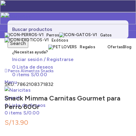
Perros
Gatos
Exóticos
Search
Regalos
Ofertas
Blog
¿Necesitas ayuda?
Click to enlarge
Iniciar sesión / Registrarse
0
Lista de deseos
Perros
Alimentos
Snacks
0
items
S/
0.00
Menu
SKU:
7862108371832
Snack Mimma Carnitas Gourmet para
Search
0
Lista de deseos
Perro 60Gr
0
items
S/
0.00
S/
13.90