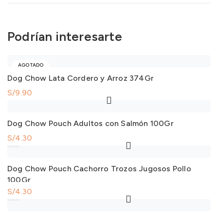
Podrían interesarte
AGOTADO
Dog Chow Lata Cordero y Arroz 374Gr
S/
9.90
Dog Chow Pouch Adultos con Salmón 100Gr
S/
4.30
Dog Chow Pouch Adultos con Salmón 100Gr cantidad
Dog Chow Pouch Cachorro Trozos Jugosos Pollo
100Gr
S/
4.30
Dog Chow Pouch Cachorro Trozos Jugosos Pollo 100Gr cantidad