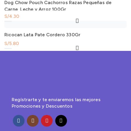
Dog Chow Pouch Cachorros Razas Pequeñas de
Carne, Leche y Arroz 100Gr
S/
4.30
Dog Chow Pouch Cachorros Razas Pequeñas de Carne, Leche y Arroz 100Gr cantidad
Ricocan Lata Pate Cordero 330Gr
S/
5.80
Ricocan Lata Pate Cordero 330Gr cantidad
Regístrarte y te enviaremos las mejores
Promociones y Descuentos