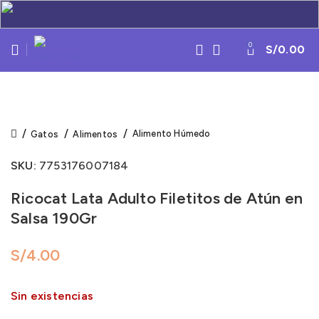
0
S/
0.00
Click to enlarge
Alimento Húmedo
Gatos
Alimentos
SKU:
7753176007184
Ricocat Lata Adulto Filetitos de Atún en
Salsa 190Gr
S/
Sin existencias