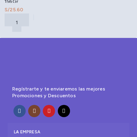
156Gr
S/
Regístrarte y te enviaremos las mejores
Promociones y Descuentos
LA EMPRESA