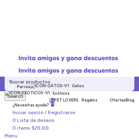
Gatos
Perros
Exóticos
Search
Regalos
Ofertas
Blog
¿Necesitas ayuda?
Iniciar sesión / Registrarse
0
Lista de deseos
Click to enlarge
0
items
S/
0.00
Menu