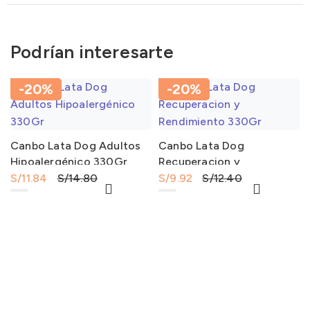
Podrían interesarte
-20%
-20%
Canbo Lata Dog Adultos
Canbo Lata Dog
Hipoalergénico 330Gr
Recuperacion y
Rendimiento 330Gr
S/
11.84
S/
14.80
S/
9.92
S/
12.40
Canbo Lata Dog Adultos Hipoalergénico 330Gr cantidad
Canbo Lata Dog Recuperacion y Rendimiento 330Gr cantidad