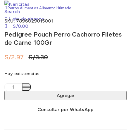
Húmedo
Perros
Alimentos
Alimento Húmedo
Alimento Barf
Search
0
Lista de deseos
SKU:
7896029015001
Granel
S/
0.00
Snacks
Pedigree Pouch Perro Cachorro Filetes
de Carne 100Gr
Sazonadores
S/
2.97
S/
3.30
Marcas
Hay existencias
Pedigree
Pouch
Agregar
Perro
Cachorro
Consultar por WhatsApp
Filetes
de
Carne