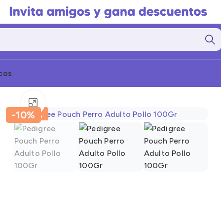
cos
Click to enlarge
-10%
-10%