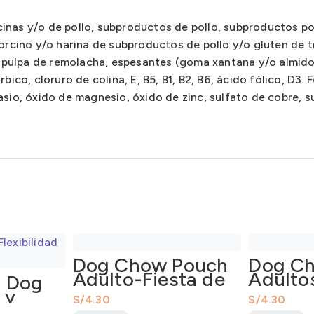
inas y/o de pollo, subproductos de pollo, subproductos po
orcino y/o harina de subproductos de pollo y/o gluten de t
a, pulpa de remolacha, espesantes (goma xantana y/o almido
bico, cloruro de colina, E, B5, B1, B2, B6, ácido fólico, D3. 
asio, óxido de magnesio, óxido de zinc, sulfato de cobre, 
Dog Chow Pouch
Dog C
Adulto-Fiesta de
Adultos
a Dog
Carne en Salsa
Razas 
 y
S/
S/
Razas Pequeñas
100Gr
330Gr