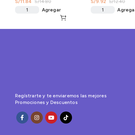
S/
11.84
S/
9.92
S/
14.80
S/
12.40
330Gr
Agregar
Agrega
Regístrarte y te enviaremos las mejores
Promociones y Descuentos