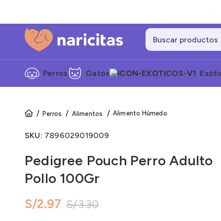
Perros
Gatos
Exóti
Alimento Húmedo
Perros
Alimentos
SKU:
7896029019009
Pedigree Pouch Perro Adulto
Pollo 100Gr
S/
2.97
S/
3.30