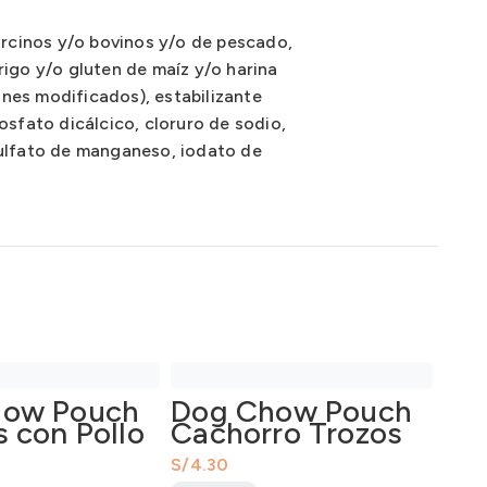
rcinos y/o bovinos y/o de pescado,
rigo y/o gluten de maíz y/o harina
nes modificados), estabilizante
Fosfato dicálcico, cloruro de sodio,
sulfato de manganeso, iodato de
how Pouch
Dog Chow Pouch
 con Pollo
Cachorro Trozos
Pequeñas
Jugosos Pollo
S/
100Gr