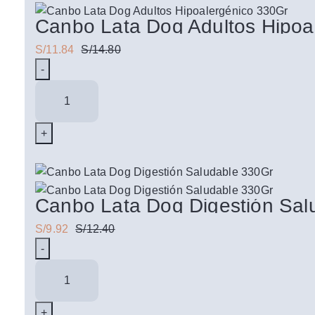
Canbo Lata Dog Adultos Hipoa
S/
11.84
S/
14.80
Canbo
Lata
Dog
Adultos
Hipoalergénico
330Gr
cantidad
Canbo Lata Dog Digestión Sal
S/
9.92
S/
12.40
Canbo
Lata
Dog