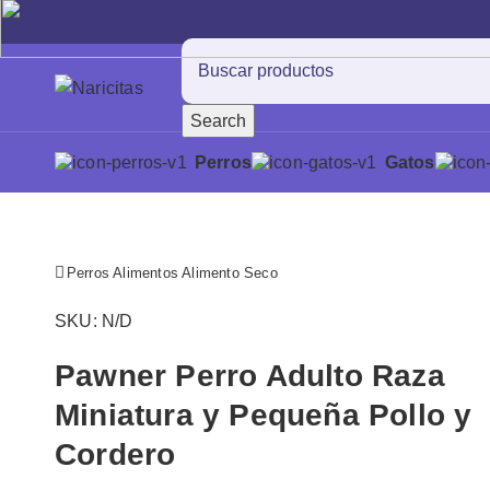
Search
Search
Perros
Gatos
Comienza a escribir para ver los productos que estás buscan
Perros
Alimentos
Alimento Seco
SKU:
N/D
Pawner Perro Adulto Raza
Miniatura y Pequeña Pollo y
Cordero