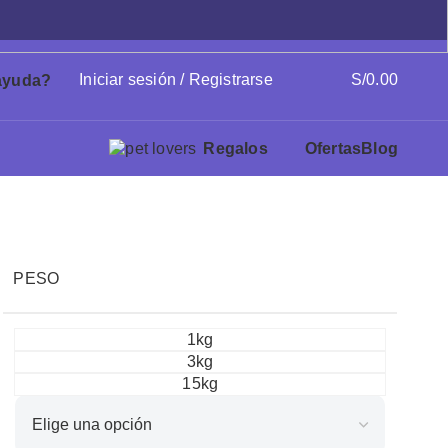
Iniciar sesión / Registrarse
S/
0.00
ayuda?
Regalos
Ofertas
Blog
PESO
1kg
3kg
15kg