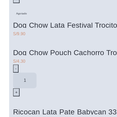
Digestión
Saludable
Agotado
330Gr
cantidad
Dog Chow Lata Festival Trocit
S/
Dog Chow Pouch Cachorro Tro
S/
Dog
Chow
Pouch
Cachorro
Trozos
Jugosos
Ricocan Lata Pate Babycan 3
Pollo