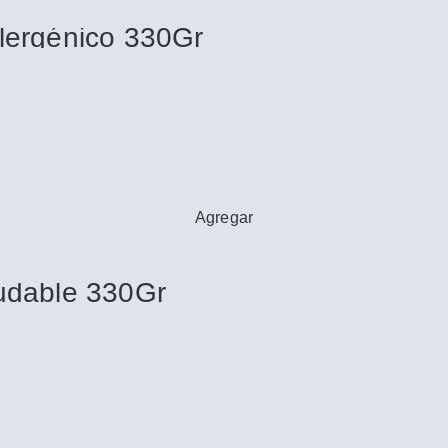
lergénico 330Gr
Agregar
udable 330Gr