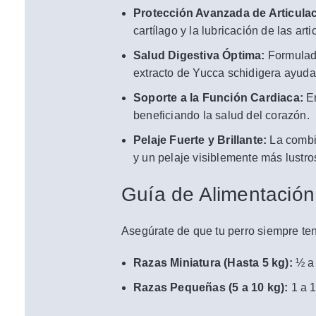
Protección Avanzada de Articula
cartílago y la lubricación de las ar
Salud Digestiva Óptima:
Formulado
extracto de Yucca schidigera ayuda 
Soporte a la Función Cardiaca:
En
beneficiando la salud del corazón.
Pelaje Fuerte y Brillante:
La combin
y un pelaje visiblemente más lustros
Guía de Alimentación
Asegúrate de que tu perro siempre te
Razas Miniatura (Hasta 5 kg):
½ a 
Razas Pequeñas (5 a 10 kg):
1 a 1