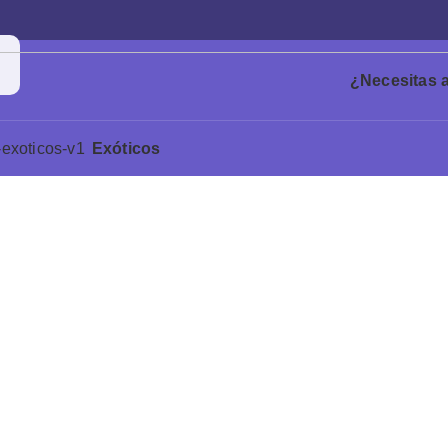
¿Necesitas 
Exóticos
do.