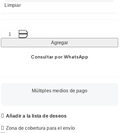
Limpiar
Pawner
Perro
Agregar
Adulto
Raza
Consultar por WhatsApp
Miniatura
y
Pequeña
Pollo
Múltiples medios de pago
y
Cordero
cantidad
Añadir a la lista de deseos
Zona de cobertura para el envío