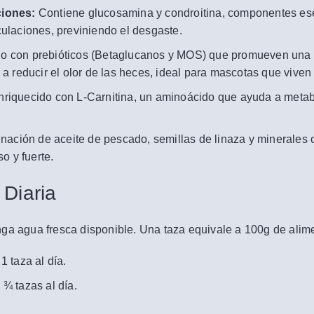
ciones:
Contiene glucosamina y condroitina, componentes ese
ticulaciones, previniendo el desgaste.
 con prebióticos (Betaglucanos y MOS) que promueven una flo
a reducir el olor de las heces, ideal para mascotas que viven 
riquecido con L-Carnitina, un aminoácido que ayuda a metabo
ación de aceite de pescado, semillas de linaza y minerales 
o y fuerte.
 Diaria
nga agua fresca disponible. Una taza equivale a 100g de ali
1 taza al día.
 ¾ tazas al día.