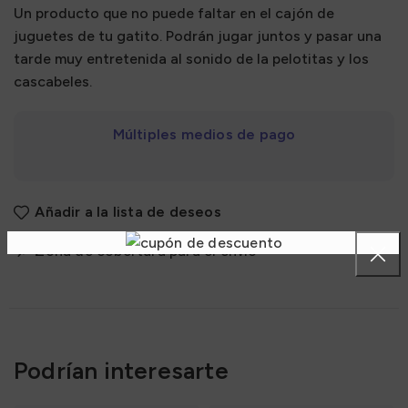
Un producto que no puede faltar en el cajón de
juguetes de tu gatito. Podrán jugar juntos y pasar una
tarde muy entretenida al sonido de la pelotitas y los
cascabeles.
Múltiples medios de pago
Añadir a la lista de deseos
Zona de cobertura para el envío
Podrían interesarte