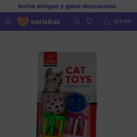
0
S/
0.00