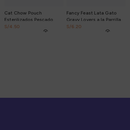
Cat Chow Pouch
Fancy Feast Lata Gato
Esterilizados Pescado
Gravy Lovers a la Parrilla
85Gr
Sabor Festival de Pollo en
S/
S/
Salsa y otros 85Gr