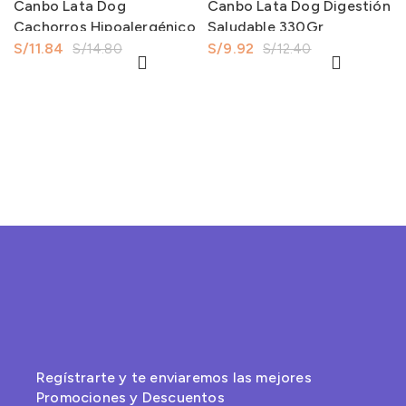
Canbo Lata Dog
Canbo Lata Dog Digestión
Cachorros Hipoalergénico
Saludable 330Gr
330Gr
S/
11.84
S/
9.92
S/
14.80
S/
12.40
Regístrarte y te enviaremos las mejores
Promociones y Descuentos