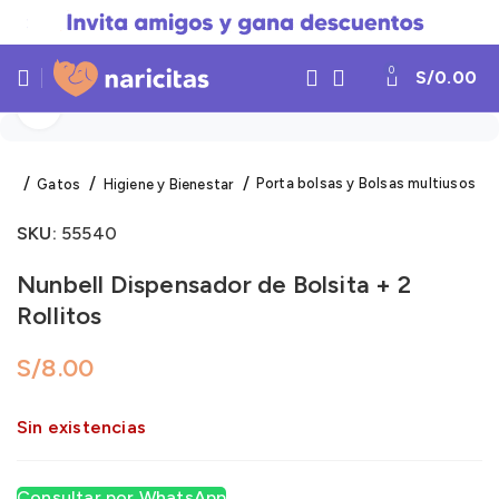
0
S/
0.00
Click to enlarge
Porta bolsas y Bolsas multiusos
Gatos
Higiene y Bienestar
SKU:
55540
Nunbell Dispensador de Bolsita + 2
Rollitos
S/
Sin existencias
Consultar por WhatsApp