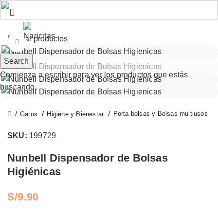
S/
0.00
Click to enlarge
Search
Comienza a escribir para ver los productos que estás
buscando.
Porta bolsas y Bolsas multiusos
Gatos
Higiene y Bienestar
SKU:
199729
Nunbell Dispensador de Bolsas
Higiénicas
S/