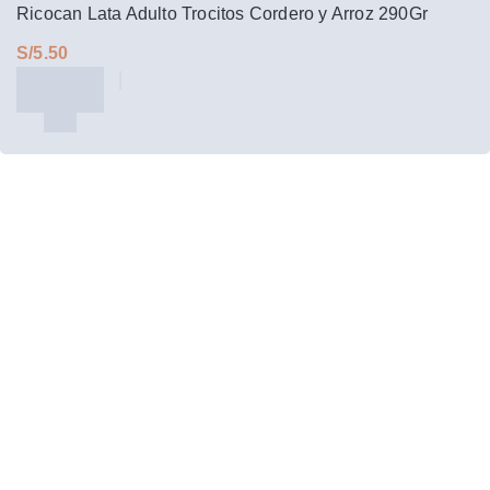
Ricocan Lata Adulto Trocitos Cordero y Arroz 290Gr
S/
Regístrarte y te enviaremos las mejores
Promociones y Descuentos
La empresa
Nosotros
Nuestros locales