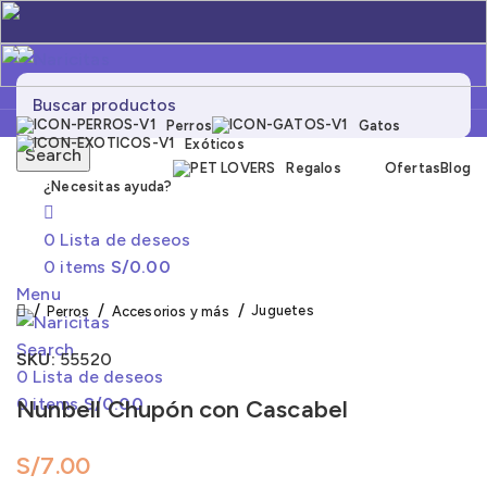
Perros
Gatos
Exóticos
Search
Regalos
Ofertas
Blog
¿Necesitas ayuda?
Click to enlarge
0
Lista de deseos
0
items
S/
0.00
Menu
Juguetes
Perros
Accesorios y más
Search
SKU:
55520
0
Lista de deseos
0
items
S/
0.00
Nunbell Chupón con Cascabel
S/