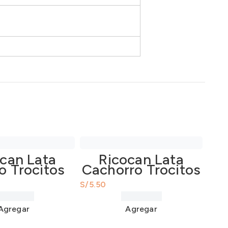
can Lata
Ricocan Lata
o Trocitos
Cachorro Trocitos
y Verduras
Pollo 290Gr
S/
290Gr
Agregar
Agregar