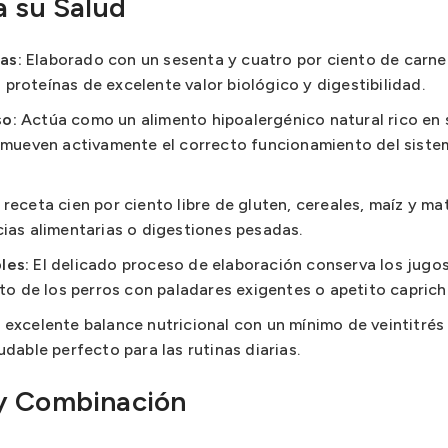
a su Salud
as:
Elaborado con un sesenta y cuatro por ciento de carne 
proteínas de excelente valor biológico y digestibilidad.
so:
Actúa como un alimento hipoalergénico natural rico en s
romueven activamente el correcto funcionamiento del sistem
receta cien por ciento libre de gluten, cereales, maíz y m
cias alimentarias o digestiones pesadas.
les:
El delicado proceso de elaboración conserva los jugos
nto de los perros con paladares exigentes o apetito caprich
excelente balance nutricional con un mínimo de veintitrés 
udable perfecto para las rutinas diarias.
y Combinación