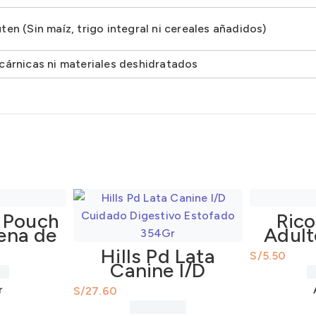
ten (Sin maíz, trigo integral ni cereales añadidos)
 cárnicas ni materiales deshidratados
 Pouch
Rico
ena de
Adult
00Gr
Carne 
Hills Pd Lata
S/
Canine I/D
Cuidado Digestivo
r
S/
Estofado 354Gr