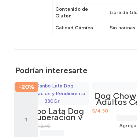
Contenido de
Libre de Glu
Gluten
Calidad Cárnica
Sin harinas
Podrían interesarte
-20%
Dog Chow
Adultos C
Carne 1
Canbo Lata Dog
S/
Recuperacion y
Rendimiento
Agrega
S/
9.92
S/
12.40
330Gr