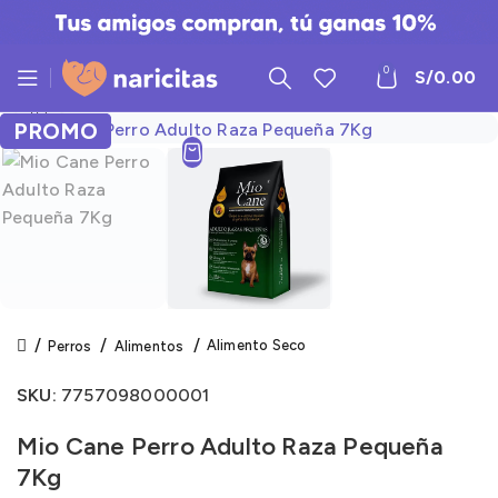
0
S/
0.00
Click to enlarge
PROMO
PROMO
Alimento Seco
Perros
Alimentos
SKU:
7757098000001
Mio Cane Perro Adulto Raza Pequeña
7Kg