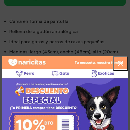
Cama en forma de pantufla
Rellena de algodón antialérgica
Ideal para gatos y perros de razas pequeñas
Medidas: largo (45cm), ancho (46cm), alto (20cm).
Imágenes refereciales.
Colores y diseños sujetos a disponibilidad
Múltiples medios de pago
Añadir a la lista de deseos
Zona de cobertura para el envío