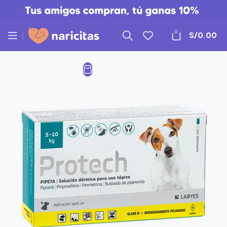
0
S/
0.00