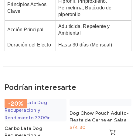
Fipronil, Piriproxifeno,
Principios Activos
Permetrina, Butóxido de
Clave
piperonilo
Adulticida, Repelente y
Acción Principal
Ambiental
Duración del Efecto
Hasta 30 días (Mensual)
Podrían interesarte
-20%
Dog Chow Pouch Adulto-
Fiesta de Carne en Salsa
Razas Pequeñas 100Gr
S/
Canbo Lata Dog
Recuperacion y