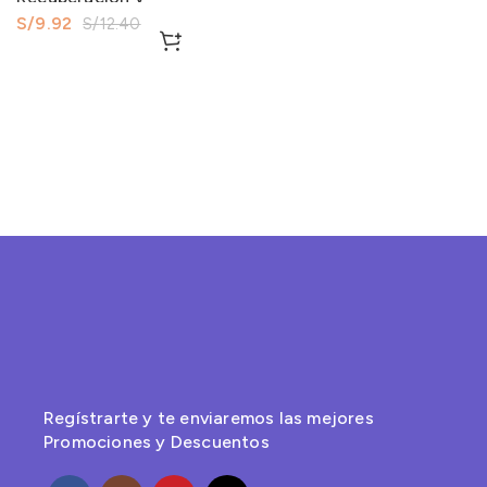
Rendimiento 330Gr
S/
9.92
S/
12.40
Regístrarte y te enviaremos las mejores
Promociones y Descuentos